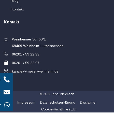
Blog
Kontakt
Kontakt
Weinheimer Str. 63/1
69469 Weinheim-Lützelsachsen
06201 / 59 22 99
06201 / 59 22 97
kanzlei@meyer-weinheim.de
g
e
© 2025 K&S NexTech
Impressum
Datenschutzerklärung
Disclaimer
e
Cookie-Richtlinie (EU)